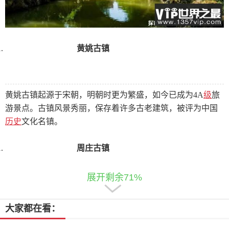
黄姚古镇
黄姚古镇起源于宋朝，明朝时更为繁盛，如今已成为4A
级
旅
游景点。古镇风景秀丽，保存着许多古老建筑，被评为中国
历史
文化名镇。
周庄古镇
展开剩余71%
周庄古镇位于苏州昆山，是国家5a级风景区，也是江南水乡
大家都在看：
景色的代表。它曾经获得中国著名风景名胜区，中国民间艺
术之乡等荣誉称号。