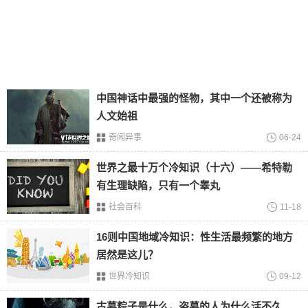
西递宏村
西递宏村位于
安徽
省黄山市，是徽派建筑的代表村落，拥有
中国神话中最强的怪物，其中一个还被称为
百年历史。古村保存着大量完整的明清时期古建筑，现为5A
人文始祖
级景区和重点文物保护单位。
奇闻异事
06-24
和顺古城
世界之最十万个冷知识（十六）——希特勒
有生理缺陷，只有一个睾丸
社会百科
11-18
和顺古城是一个5a级，景区是建于明朝，在做古筝。主要位
16则中国地域冷知识：性生活最频繁的地方
于云南省保山市，是云南省著名的华侨之乡，也是云南典型
居然是这儿？
的生态文化村。
世界冷知识
09-12
同里古镇
古墓粽子是什么，盗墓的人为什么活不久