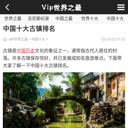
世界之最
吉尼斯纪录
中国之最
世界十大
中国十大
影视之最
奇闻异事
历史之最
社会百科
世界最毒
中国十大古镇排名
VIP世界之最
>
中国十大
>
03-01 07:53
古镇是
中国历史
文化的象征之一，通常指古代人居住的村
落。许多古镇保存完好，并已发展成知名旅游景点。下面带
大家了解一下中国十大古镇排名。