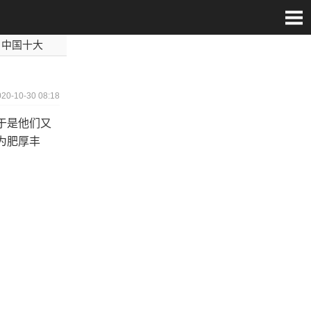
中国十大
世界最毒
020-10-30 08:18
于是他们又
为肥厚丰