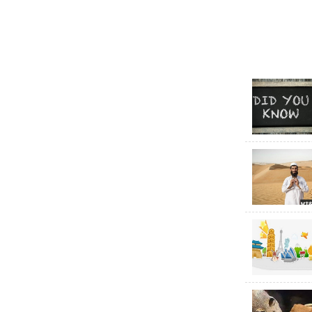
香皂是
较高的香皂
护的效果，
肥皂和
肥皂的要好
皂都有清洁
免责声明：
们将尽快删