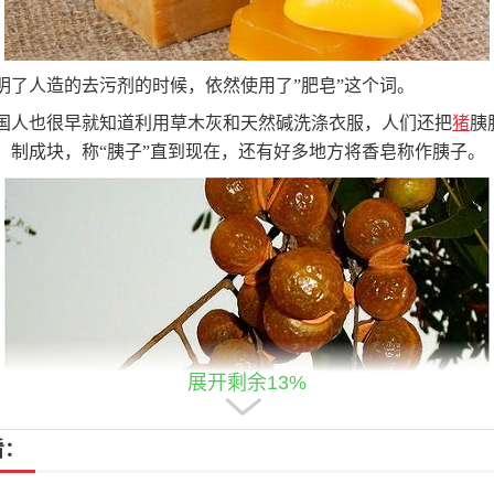
明了人造的去污剂的时候，依然使用了”肥皂”这个词。
国人也很早就知道利用草木灰和天然碱洗涤衣服，人们还把
猪
胰
，制成块，称“胰子”直到现在，还有好多地方将香皂称作胰子。
展开剩余13%
看：