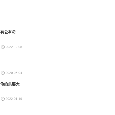
同：pH值比
，对皮肤有呵
，有公有母
其品质比制
2022-12-08
然肥皂和香
请告知，我
2020-05-04
乌龟的头要大
2022-01-19