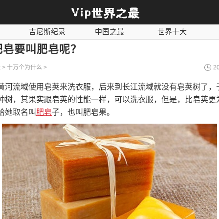
吉尼斯纪录
中国之最
世界十大
奇闻异事
历史之最
社会百科
肥皂要叫肥皂呢？
最
>
十万个为什么
>
2
黄河流域使用皂荚来洗衣服，后来到长江流域就没有皂荚树了，
种树，其果实跟皂荚的性能一样，可以洗衣服，但是，比皂荚更
给她取名叫
肥皂
子，也叫肥皂果。