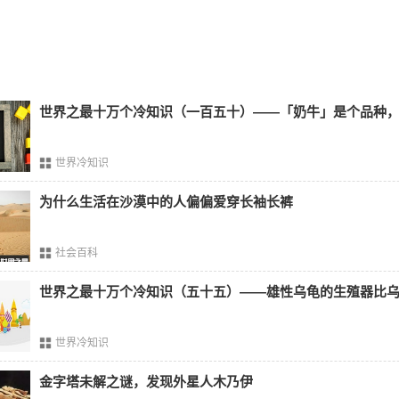
肥皂和香皂的区别
肥皂的一种，肥皂是清洗皂类的总称。不同pH值的香皂作用也不
因为对
皮肤
刺激大，所以多用来清洗衣物，pH值比较低的香皂
所以常常用来清洗皮肤。
世界之最十万个冷知识（一百五十）——「奶牛」是个品种
香皂的制作工艺基本相似，但是制作香皂的时候，所用的油脂，
世界冷知识
。品质优良的香皂，手感细腻、色泽纯正、味道也更加持久。虽
作用，但是用香皂洗的皮肤比肥皂洗的皮肤更加嫩滑和舒适。
为什么生活在沙漠中的人偏偏爱穿长袖长裤
以上内容源自网络，版权归原作者所有，如有侵犯您的原创版权
除相关内容。
社会百科
世界之最十万个冷知识（五十五）——雄性乌龟的生殖器比
世界冷知识
金字塔未解之谜，发现外星人木乃伊