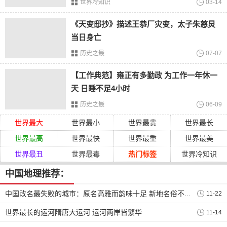
世界冷知识
03-14
《天变邸抄》描述王恭厂灾变，太子朱慈炅
当日身亡
二、中国改名最失败的城市
历史之最
07-07
中国有许多地方本来听起来很好听，但经过改名后，它们读
【工作典范】雍正有多勤政 为工作一年休一
起来
空洞无物
。汝南改名为驻马店（改名者肯定喜欢马），
天 日睡不足4小时
琅琊改为临沂（琅琊高手是否同意了呢），九原改为包头
历史之最
06-09
（爱吃包子）；幽州变为保定，兰陵变为枣庄（爱吃枣），
庐州变为合肥，长安变为西安（猜不透原因）；云中更名为
世界最大
世界最小
世界最贵
世界最长
托克托，宣武区和崇文区分别更名为西城区和东城区。
世界最高
世界最快
世界最重
世界最美
金陵更名为南京，广陵变为扬州，当涂更名为马鞍山，郧阳
世界最丑
世界最毒
热门标签
世界冷知识
更名为十堰，襄阳更名为襄樊，武陵更名为常德，张垣变为
中国地理推荐：
张家口，浔阳更名为九江；朝歌变成淇县，陈仓和凤翔变成
宝
鸡
，沙洲变成张家港。
11-22
中国改名最失败的城市：原名高雅而韵味十足 新地名俗不可耐
在中国改名的城市中，黄山市是改名最失败的一个。黄山市
世界最长的运河隋唐大运河 运河两岸皆繁华
11-14
原名
徽州
，读起来古朴典雅，蕴含着深厚的内涵。然而，改