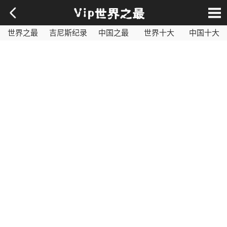
世界之最
吉尼斯纪录
中国之最
世界十大
中国十大
影视之最
奇闻异事
历史之最
社会百科
世界最毒