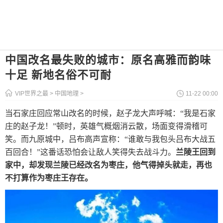
中国改名最失败的城市：原名高雅而韵味
十足 新地名俗不可耐
VIP世界之最
>
中国地理
>
11-22 00:00
当石家庄回应常山改名的时候，赵子龙大声呼喊：“我是石家
庄的赵子龙！”顿时，英雄气概烟消云散，场面变得滑稽可
笑。而九原城中，吕布高声宣称：“谁敢与我包头吕布大战五
百回合！”这番话恐怕会让敌人笑得失去战斗力。
兰陵王回到
家中，却发现兰陵已经改名为枣庄，他气得掉头就走，再也
不打算作为枣庄王存在。