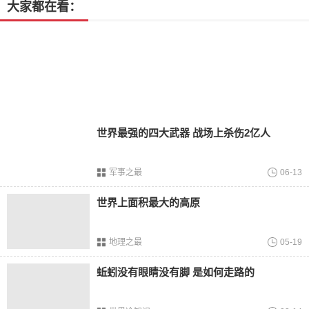
大家都在看：
与人类相似，许多地方也希望通过改名来改变自身的发展。
有些城市在改名后取得了突飞猛进的进展，而其他城市则发
现改名后不如以前的旧名。
世界最强的四大武器 战场上杀伤2亿人
军事之最
06-13
世界上面积最大的高原
地理之最
05-19
蚯蚓没有眼睛没有脚 是如何走路的