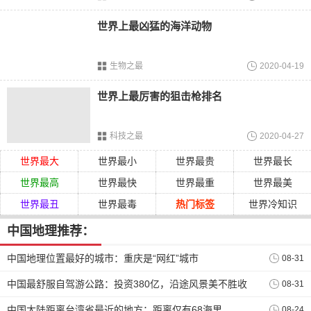
世界上最凶猛的海洋动物
生物之最
2020-04-19
世界上最厉害的狙击枪排名
也正因为拉林公路至今还未收费，因此这条公路成为很多自
驾游必经的道路。因为在这条公路上，不仅设立了服务区，
而且还单独开设了很多
观景台
，游客们可以选择到观景台处
科技之最
2020-04-27
停车，欣赏西藏美丽的风景，这是国内很多高速公路都没有
世界最大
世界最小
世界最贵
世界最长
的功能。因此当你行驶在这条公路上时，发现周围有很多游
世界最高
世界最快
世界最重
世界最美
客在公路上停车拍照、休憩时就不会那么奇怪了。
世界最丑
世界最毒
热门标签
世界冷知识
中国地理推荐：
中国地理位置最好的城市：重庆是“网红”城市
08-31
中国最舒服自驾游公路：投资380亿，沿途风景美不胜收
08-31
中国大陆距离台湾省最近的地方：距离仅有68海里
08-24