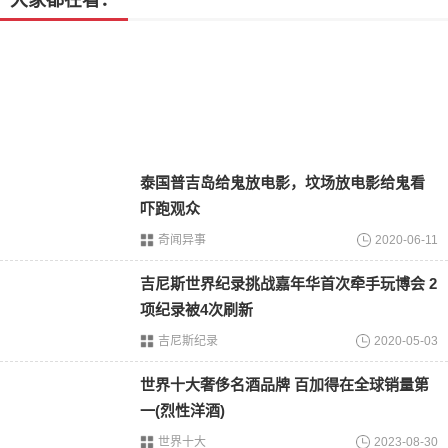
大家都在看：
泰国普吉岛给鬼放电影，坟场放电影给鬼看
拉林公路总投资380亿，耗时5年左右建成，如今已经全线通
吓跑观众
车。因此可能有一些朋友会问了，这么大的资金投入，
为什
奇闻异事
2020-06-11
么
高速公路至今都还不收费呢？其实这涉及到我国一个高等
级
公路标准的问题。虽然拉林公路已经全线通车，并达一年
吉尼斯世界纪录挑战嘉年华首次牵手玩博会 2
多了，但因为还没有正式确定公路编号，所以并没有纳入中
项纪录被4次刷新
国高速路网中。因此在拉林公路上行驶暂时还是不收费的。
吉尼斯纪录
2020-05-03
世界十大奢侈名酒品牌 百加得在全球销量第
一(烈性洋酒)
世界十大
2023-08-30