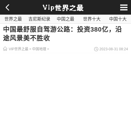
世界之最
吉尼斯纪录
中国之最
世界十大
中国十大
影视之最
奇闻异事
历史之最
社会百科
世界最毒
中国最舒服自驾游公路：投资380亿，沿
途风景美不胜收
VIP世界之最
>
中国地理
>
2023-08-31 08:24