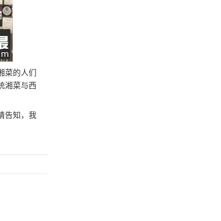
湘菜的人们
统湘菜与西
请告知，我