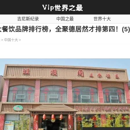
吉尼斯纪录
中国之最
世界十大
奇闻异事
历史之最
社会百科
餐饮品牌排行榜，全聚德居然才排第四！(5
最
>
中国十大
>