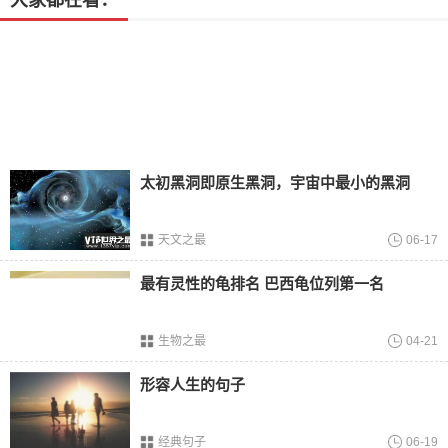
大家都在看：
维度也失去了意义。虽然科学家尚不清楚奇点的真正本质和
规律，但可以肯定的是，奇点充满了许多奇幻的景观。
尽管我们已经超越了人类的理论和智慧能力范围，黑洞的内
部依然是一个科学谜题。科学家的观点仅仅是基于现有的理
论和观测结果，但我们对黑洞内部的真正情景仍然知之甚
少。
黑洞依然是
天文
学界的焦点研究对象，并且我们在不断努力
太初黑洞即原生黑洞，宇宙中最小的黑洞
理解它的真相。新的观测数据和理论研究将继续推动我们对
黑洞的认知和解析。或许，有一天，我们能够坐上时空穿梭
天文之最
06-17
机，亲眼目睹黑洞内部的奥秘。
最有灵性的龟排名 巴西龟位列第一名
生物之最
04-21
形容人生的句子
经典句子
06-19