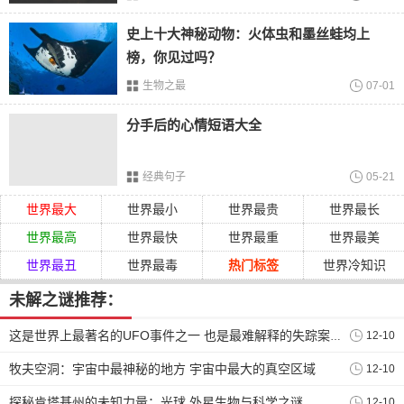
史上十大神秘动物：火体虫和墨丝蛙均上
榜，你见过吗？
黑洞的研究不仅仅是探索宇宙奥秘的过程，还为我们带来了
生物之最
07-01
许多启示和突破。黑洞的研究加深了我们对于重力的理解。
根据爱因斯坦的广义相对论理论，黑洞是由于物体质量过于
分手后的心情短语大全
庞大而导致的空间弯曲。通过观察黑洞周围物质的运动和发
射的辐射，科学家们验证了相对论的精确性，并对整个宇宙
经典句子
05-21
的演化提供了深入的洞察。黑洞成为了我们理解宇宙中最基
世界最大
世界最小
世界最贵
世界最长
本的力量——重力的关键。
世界最高
世界最快
世界最重
世界最美
不仅如此，黑洞研究还为我们解开了宇宙的起源之谜。根据
大爆炸理论，宇宙诞生于一个极为高温和密度的初始状态。
世界最丑
世界最毒
热门标签
世界冷知识
而黑洞的研究发现，它们可能是在宇宙早期形成的。这意味
未解之谜推荐：
着黑洞是连接我们现在宇宙和其起源的桥梁。通过研究黑
洞，我们或许可以揭示宇宙的起源和演化规律，更加深入地
12-10
这是世界上最著名的UFO事件之一 也是最难解释的失踪案之一
了解宇宙的本质。
牧夫空洞：宇宙中最神秘的地方 宇宙中最大的真空区域
12-10
黑洞的研究还为我们开启了洞察宇宙奥秘的窗口。观测黑洞
探秘肯塔基州的未知力量：光球 外星生物与科学之谜
12-10