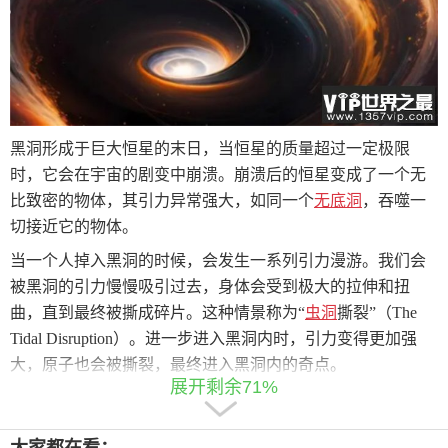
黑洞形成于巨大恒星的末日，当恒星的质量超过一定极限
时，它会在宇宙的剧变中崩溃。崩溃后的恒星变成了一个无
比致密的物体，其引力异常强大，如同一个
无底洞
，吞噬一
切接近它的物体。
当一个人掉入黑洞的时候，会发生一系列引力漫游。我们会
被黑洞的引力慢慢吸引过去，身体会受到极大的拉伸和扭
曲，直到最终被撕成碎片。这种情景称为“
虫洞
撕裂”（The
Tidal Disruption）。进一步进入黑洞内时，引力变得更加强
大，原子也会被撕裂，最终进入黑洞内的奇点。
展开剩余71%
黑洞内的奇点是一个科学谜题，是无限密度和无限引力的地
方。进入奇点，物质被压缩到无限小的体积，
时间
和空间的