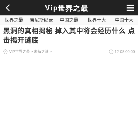
世界之最
吉尼斯纪录
中国之最
世界十大
中国十大
影视之最
奇闻异事
历史之最
社会百科
世界最毒
黑洞的真相揭秘 掉入其中将会经历什么 点
击揭开谜底
VIP世界之最
>
未解之谜
>
12-08 00:00