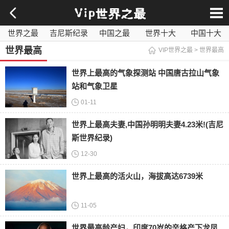
世界之最
吉尼斯纪录
中国之最
世界十大
中国十大
影视之最
奇闻异事
历史之最
社会百科
世界最毒
世界最高
VIP世界之最
>
世界最高
世界上最高的气象探测站 中国唐古拉山气象
站和气象卫星
01-11
世界上最高夫妻,中国孙明明夫妻4.23米!(吉尼
斯世界纪录)
12-30
世界上最高的活火山，海拔高达6739米
11-05
世界最高龄产妇，印度70岁的辛格产下龙凤