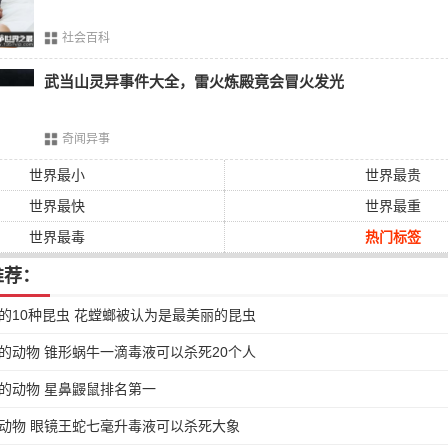
德
社会百科
其传奇的高山救援而闻名，是以圣伯纳德大医院命名的巨型犬种
武当山灵异事件大全，雷火炼殿竟会冒火发光
瑞士
之间的一个危险的通道中，在11世纪带领一个僧侣开始了救
行者从雪中拉出来。身高25至30英寸，体重110至200磅。
奇闻异事
犬
世界最小
世界最贵
规模的大型犬种，起源于英格兰，在几千年来漫长的历史中，獒
世界最快
世界最重
卫犬
和受控制的捕食者群体。在罗马征服英格兰期间，獒犬的忠
世界最毒
热门标签
下了深刻的印象。一些人认为这些分享可追溯到古罗马的相互血统
重120至220磅。
推荐：
猎
狼
犬
的10种昆虫 花螳螂被认为是最美丽的昆虫
，但是爱尔兰猎狼犬是最高的大型犬种之一，罗马的记录用敬畏
的动物 锥形蜗牛一滴毒液可以杀死20个人
战争猎犬。高度30至35英寸，重量105至125磅。
的动物 星鼻鼹鼠排名第一
型最大最高的犬种，目前的记录保持者是世界上身高最高的狗是Ze
动物 眼镜王蛇七毫升毒液可以杀死大象