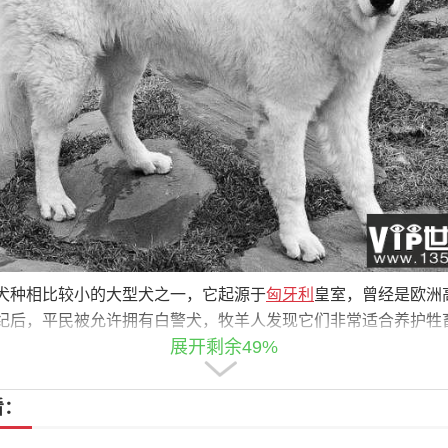
犬种相比较小的大型犬之一，它起源于
匈牙利
皇室，曾经是欧洲
纪后，平民被允许拥有白警犬，牧羊人发现它们非常适合养护牲畜
展开剩余49%
重量70至115磅。
猎鹿犬
看：
犬出现在苏格兰，几个世纪前它成为皇室品种，不能归伯爵以下
独家所有权法推动了该品种的灭绝，但19世纪的育种计划成功地