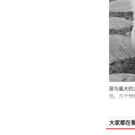
是与最大的
侣。几个世
至30英寸，
9、苏格兰
大家都在
苏格兰猎鹿
有， 这种