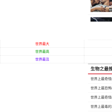
4、圣伯纳
圣伯纳德以
于
意大利
和
统，以便将旅
3、
英国
獒
世界最大
獒犬是最大
世界最高
着忠诚的
护
世界最丑
至给凯撒留
至30英寸，体
生物之最
2、爱尔兰
世界上最奇怪
虽然重量轻
世界上最恐怖
述这些古老的
世界上最奇怪
1、大丹犬
是世界上体
世界上最毒的