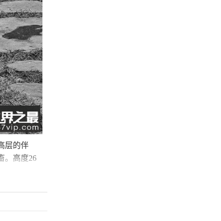
高层的伴
。高度26
的任何人所
使它们复活