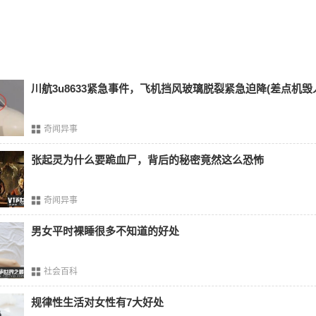
至32英寸，重量75至110磅。
牛斯犬
犬是为了保护欧洲西南部陡坡上的
绵羊
而饲养的，是牧羊人最好
他们强大的守卫本能使他们成为优秀的家庭犬，即使是小孩和无助
川航3u8633紧急事件，飞机挡风玻璃脱裂紧急迫降(差点机毁
5至32英寸，重量90至130磅。
牛斯犬
奇闻异事
时间
里，它为
土耳其
恶劣气候中的牧羊人提供了防御掠食者的前
张起灵为什么要跪血尸，背后的秘密竟然这么恐怖
具有强烈的保护本能，能够产生极大的爱和忠诚，但仅限于他的
，重量88至144磅。
奇闻异事
lands
中的一些可以达到200磅，从鼻子到尾巴的距离为6
英尺
，因其性
男女平时裸睡很多不知道的好处
被称为“温柔巨人”。高度27至30英寸，重量100至154磅。
er
社会百科
祖先的救生和水上救援能力，今天被用作救生犬。据称，他们独
规律性生活对女性有7大好处
是为了模仿狮子。高度26至32英寸，重量100至170磅。