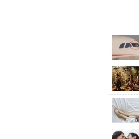
了。高度28
8、大比利
大比利牛斯
17世纪，
得信赖。高2
7、大比利
在6000年的
利亚牧羊犬
29至32英寸
6、Newfound
这些大型犬
水上救援犬，
5、Leonberg
他们继承了
包括黑面罩，