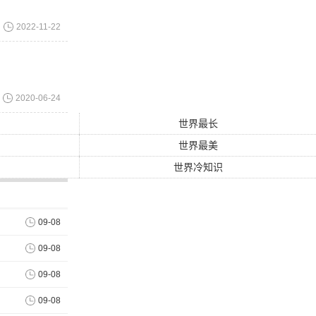
2022-11-22
。收容所位
援犬的传
2020-06-24
世界最长
犬一直扮演
世界最美
诚和力量甚
世界冷知识
，身高27
09-08
和
恐惧
来描
09-08
09-08
us，一只
09-08