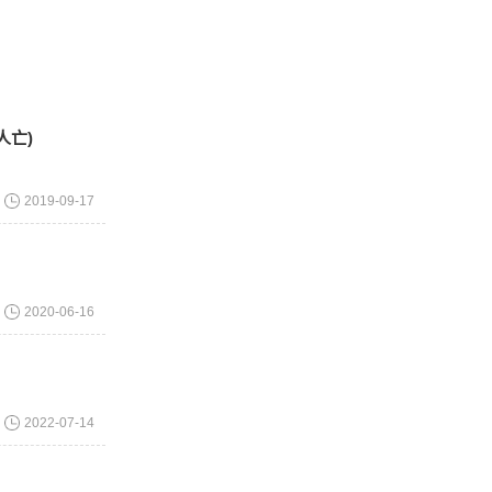
的朋友。在
的动物也值
人亡)
2019-09-17
线。安纳托
主人。高度
2020-06-16
格可以成为
2022-07-14
特的外观，