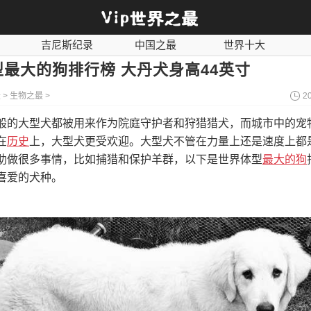
吉尼斯纪录
中国之最
世界十大
奇闻异事
历史之最
社会百科
最大的狗排行榜 大丹犬身高44英寸
最
>
生物之最
>
2
般的大型犬都被用来作为院庭守护者和狩猎猎犬，而城市中的宠
在
历史
上，大型犬更受欢迎。大型犬不管在力量上还是速度上都
助做很多事情，比如捕猎和保护羊群，以下是世界体型
最大的狗
喜爱的犬种。