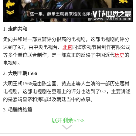
1.
走向共和
走向共和是一部豆瓣评分很高的电视剧，这部电视剧的评分
达到了
9.7
，由中央电视台
、
北京
同道影视节目制作有限公司
等多个单位联合制作
，
是一部真正的反映了中国近代
历史
的
电视剧。
2.
大明王朝
1566
大明王朝
1566
是由陈宝国
、
黄志忠等人主演的一部历史题材
电视剧，这部电视剧在豆瓣上的评分也达到了
9.7
，主要讲述
的是嘉靖皇帝和海瑞以及朝廷当中的故事。
3.
毛骗终结篇
毛骗终结篇，主要讲述的是几个混迹于江湖的小
毛
骗子虽然
展开剩余51%
是骗子，但却是游走在黑白边缘的侠盗，这部电视剧在豆瓣
的评分也很高，值得一看。