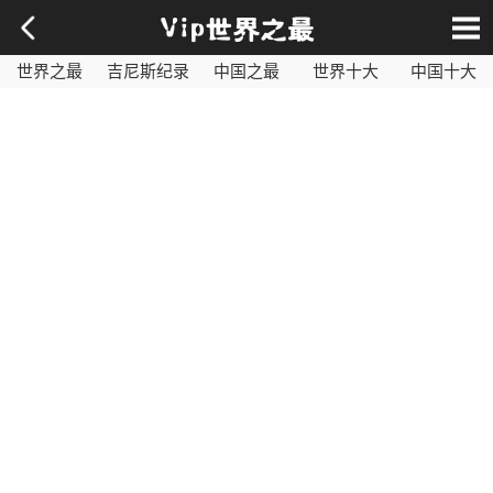
世界之最
吉尼斯纪录
中国之最
世界十大
中国十大
影视之最
奇闻异事
历史之最
社会百科
世界最毒