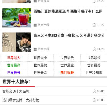
奇闻异事
06-23
西梅汁真的能通肠道吗 西梅汁喝了有什么用
6.
生存之名中
生存之民工这部电视剧主要讲述的是在
东北
小城，一群来自
社会百科
12-27
全国各地的农民工怀揣着梦想在建筑工地上打拼的故事。
高三艺考生292分拿下省状元 艺考满分多少分
7.
福贵
福贵这部影片是由陈创，刘敏涛
、
李丁等人主演的一部电视
社会百科
01-20
剧，属于家庭情感电视剧，在
2005
年播出，这部电视剧是根
世界最大
世界最小
世界最贵
世界最长
据余华的小说改编。
世界最高
世界最快
世界最重
世界最美
8.
武林外传
世界最丑
世界最毒
热门标签
世界冷知识
武林外传是一部古装情景喜剧，这部电视剧在
2006
年上映，
世界十大推荐：
豆瓣评分一直保持在
以上，主要围绕着明代时期的故事展
9.4
开，讲述的是同福客栈里面的搞笑故事。
智能交通十大品牌
03-01
9.
外乡人
热门零食品牌十大排行榜
03-01
外乡人是
2010
年上映的一部电视剧作品，主要讲述的是一群