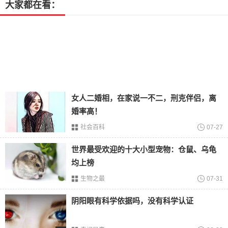
大家都在看：
4.
红楼梦
红楼
梦
这部影片是
1987
年拍摄的，由中央电视台和中国电视
剧著作中心共同制作，属于古典文学名著改编的一部连续
剧，也是最经典的一部电视剧。
5.
西游记
西游记是根据
四大名著
小说改编，拍摄过很多版本，但最经
女人二婚相，在家说一不二，刑克伴侣，离
典的版本还是
86
版央视拍摄的西游记里面，孙悟空的演技可
婚率高！
以说是无法超越。
社会百科
07-27
世界最受欢迎的十大小型宠物：仓鼠、乌龟
均上榜
生物之最
07-31
阴阳眼有科学依据吗，没有科学认证