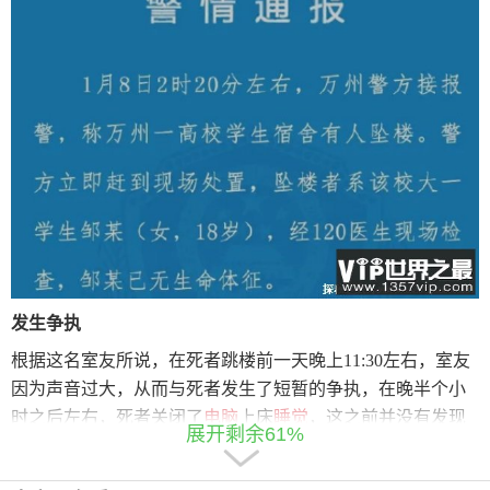
发生争执
根据这名室友所说，在死者跳楼前一天晚上11:30左右，室友
因为声音过大，从而与死者发生了短暂的争执，在晚半个小
时之后左右，死者关闭了
电脑
上床
睡觉
，这之前并没有发现
展开剩余61%
死者的任何不妥，凌晨2:10左右。住在宿舍一楼的学生突然听
到坠落声音，随后发现是有人坠落于是联系宿管
报警
，无法