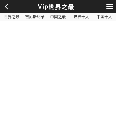
世界之最
吉尼斯纪录
中国之最
世界十大
中国十大
影视之最
奇闻异事
历史之最
社会百科
世界最毒