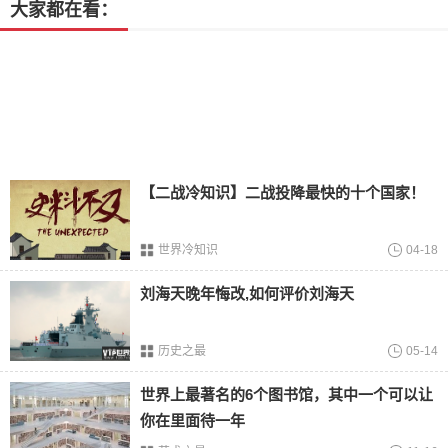
大家都在看：
确认死者的跳楼身亡是否和室友争执有直接关系。
【二战冷知识】二战投降最快的十个国家！
世界冷知识
04-18
刘海天晚年悔改,如何评价刘海天
现场勘查
历史之最
05-14
警方经过现场勘查后发现死者已留在了宿舍卫生间阳台，并
世界上最著名的6个图书馆，其中一个可以让
且在阳台的护栏上也有着死者的
指纹
，在寝室以及卫生间的
你在里面待一年
阳台处并没有发现其他的异常现象，经过法医的尸检可以表
明死者的损伤完全符合高空坠亡特征，没有发现其他外伤，