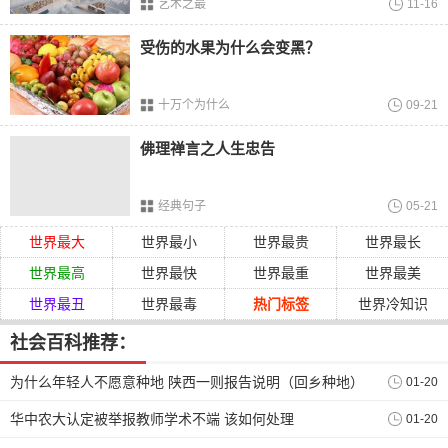
艺术之最
11-16
也没有发现身体里有毒性，警方暂时可以排除这是一起刑事
受伤的水果为什么会变黑？
案件，不过女生家属发文表示死者在。跳楼前一天晚上11点
左右遭到同寝室以及其他班学生的辱骂，一直
哭
泣到凌晨2
点。
十万个为什么
09-21
佛理禅言之人生忠告
经典句子
05-21
世界最大
世界最小
世界最贵
世界最长
世界最高
世界最快
世界最重
世界最美
世界最丑
世界最毒
热门标签
世界冷知识
社会百科推荐：
为什么年轻人不愿意种地 陕西一则报告说明（回乡种地）
01-20
华中农大认定被举报教师学术不端 该如何处理
01-20
生死之隔